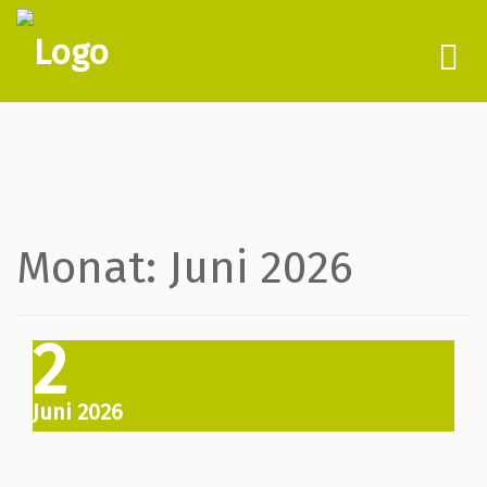
To
nav
Monat:
Juni 2026
2
Juni 2026