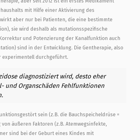
herapie, aber seit 2012 ist ein erstes Medikament
haushalts mit Hilfe einer Aktivierung des
wirkt aber nur bei Patienten, die eine bestimmte
n), sie wird deshalb als mutationsspezifische
Korrektur und Potenzierung der Kanalfunktion auch
ation) sind in der Entwicklung. Die Gentherapie, also
r experimentell durchgeführt.
szidose diagnostiziert wird, desto eher
l- und Organschäden Fehlfunktionen
n.
unktionsgestört sein (z.B. die Bauchspeicheldrüse =
 von äußeren Faktoren (z.B. Atemwegsinfekte,
mer sind bei der Geburt eines Kindes mit