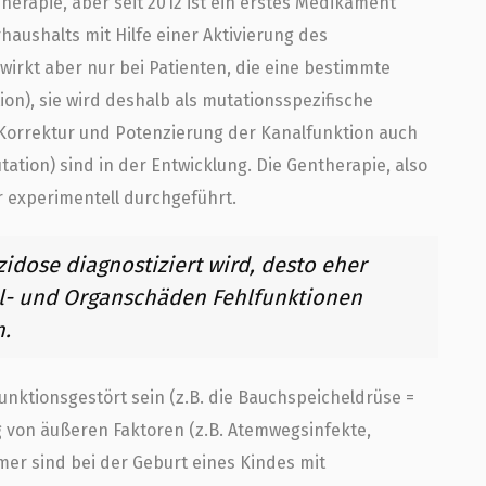
herapie, aber seit 2012 ist ein erstes Medikament
haushalts mit Hilfe einer Aktivierung des
wirkt aber nur bei Patienten, die eine bestimmte
n), sie wird deshalb als mutationsspezifische
Korrektur und Potenzierung der Kanalfunktion auch
ation) sind in der Entwicklung. Die Gentherapie, also
r experimentell durchgeführt.
szidose diagnostiziert wird, desto eher
l- und Organschäden Fehlfunktionen
n.
unktionsgestört sein (z.B. die Bauchspeicheldrüse =
 von äußeren Faktoren (z.B. Atemwegsinfekte,
mer sind bei der Geburt eines Kindes mit