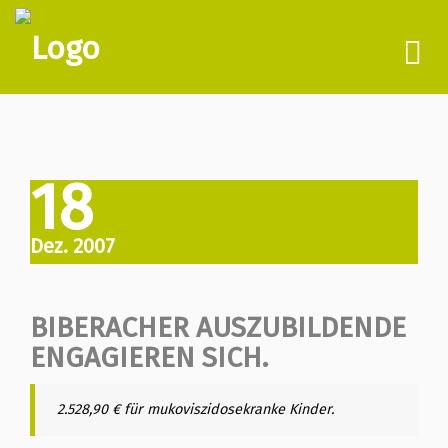
To
nav
18
Dez. 2007
BIBERACHER AUSZUBILDENDE
ENGAGIEREN SICH.
2.528,90 € für mukoviszidosekranke Kinder.