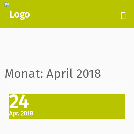
To
nav
Monat:
April 2018
24
Apr. 2018