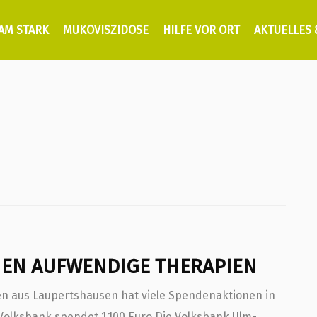
AM STARK
MUKOVISZIDOSE
HILFE VOR ORT
AKTUELLES
EN AUFWENDIGE THERAPIEN
ien aus Laupertshausen hat viele Spendenaktionen in
Volksbank spendet 1.100 Euro Die Volksbank Ulm-