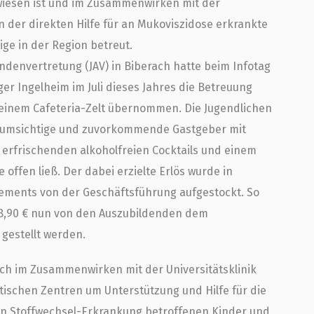
ewiesen ist und im Zusammenwirken mit der
n der direkten Hilfe für an Mukoviszidose erkrankte
ge in der Region betreut.
ndenvertretung (JAV) in Biberach hatte beim Infotag
er Ingelheim im Juli dieses Jahres die Betreuung
 einem Cafeteria-Zelt übernommen. Die Jugendlichen
ts umsichtige und zuvorkommende Gastgeber mit
erfrischenden alkoholfreien Cocktails und einem
offen ließ. Der dabei erzielte Erlös wurde in
ments von der Geschäftsführung aufgestockt. So
8,90 € nun von den Auszubildenden dem
gestellt werden.
ch im Zusammenwirken mit der Universitätsklinik
tischen Zentren um Unterstützung und Hilfe für die
en Stoffwechsel-Erkrankung betroffenen Kinder und