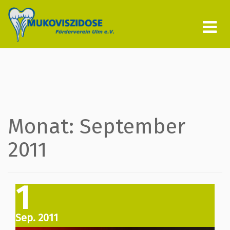
Tog
nav
Monat:
September
2011
1
Sep. 2011