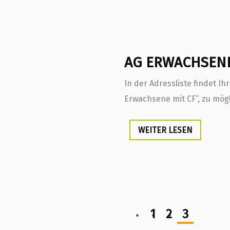
AG ERWACHSENE
In der Adressliste findet I
Erwachsene mit CF“, zu mögl
WEITER LESEN
1
2
3